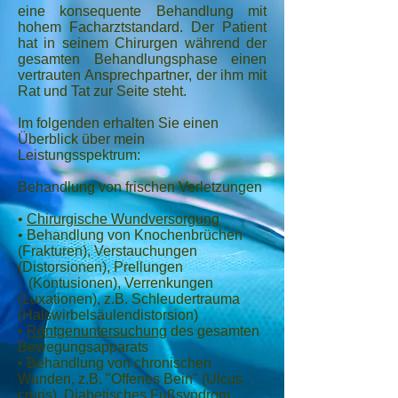
eine konsequente Behandlung mit
hohem Facharztstandard. Der Patient
hat in seinem Chirurgen während der
gesamten Behandlungsphase einen
vertrauten Ansprechpartner, der ihm mit
Rat und Tat zur Seite steht.
Im folgenden erhalten Sie einen
Überblick über mein
Leistungsspektrum:
Behandlung von frischen Verletzungen
•
Chirurgische Wundversorgung
• Behandlung von Knochenbrüchen
(Frakturen), Verstauchungen
(Distorsionen), Prellungen
(Kontusionen), Verrenkungen
(Luxationen), z.B. Schleudertrauma
(Halswirbelsäulendistorsion)
•
Röntgenuntersuchung
des gesamten
Bewegungsapparats
• Behandlung von chronischen
Wunden, z.B. "Offenes Bein" (Ulcus
cruris), Diabetisches Fußsyndrom