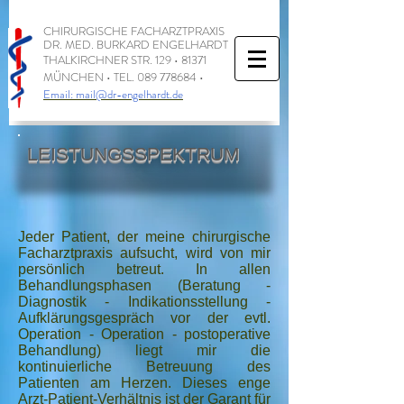
CHIRURGISCHE FACHARZTPRAXIS
DR. MED. BURKARD ENGELHARDT
THALKIRCHNER STR. 129 • 81371
MÜNCHEN • TEL.
089 778684
•
Email:
mail@dr-engelhardt.de
LEISTUNGSSPEKTRUM
Jeder Patient, der meine chirurgische
Facharztpraxis aufsucht, wird von mir
persönlich betreut. In allen
Behandlungsphasen (Beratung -
Diagnostik - Indikationsstellung -
Aufklärungsgespräch vor der evtl.
Operation - Operation - postoperative
Behandlung) liegt mir die
kontinuierliche Betreuung des
Patienten am Herzen. Dieses enge
Arzt-Patient-Verhältnis ist der Garant für