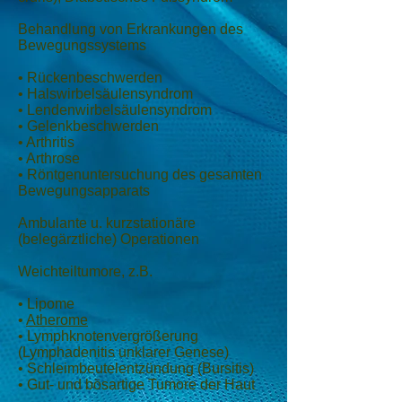
Behandlung von Erkrankungen des
Bewegungssystems
• Rückenbeschwerden
• Halswirbelsäulensyndrom
• Lendenwirbelsäulensyndrom
• Gelenkbeschwerden
• Arthritis
• Arthrose
• Röntgenuntersuchung des gesamten
Bewegungsapparats
Ambulante u. kurzstationäre
(belegärztliche) Operationen
Weichteiltumore, z.B.
• Lipome
•
Atherome
• Lymphknotenvergrößerung
(Lymphadenitis unklarer Genese)
• Schleimbeutelentzündung (Bursitis)
• Gut- und bösartige Tumore der Haut