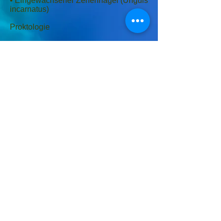
• Eingewachsener Zehennagel (Unguis
incarnatus)
Proktologie
• Analekzem
• Analfissur
• Hämorrhoiden
• Perianalthrombose
• Analfisteln
• Steißbeinfisteln
Behandlung von
Krampfadern
(Varizen)
• konservativ und
• operativ je nach Krankheitsbild
Laserbehandlung (nicht auf Kosten der
gesetzlichen Krankenversicherung)
Akupunktur (nicht auf Kosten der
gesetzlichen Krankenversicherung)
Erstellen von Gutachten