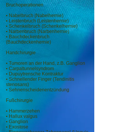
Bruchoperationen
• Nabelbruch (Nabelhernie)
• Leistenbruch (Leistenhernie)
• Schenkelbruch (Schenkelhernie)
• Narbenbruch (Narbenhernie)
• Bauchdeckenbruch
(Bauchdeckenhernie)
Handchirurgie
• Tumoren an der Hand, z.B. Ganglion
• Carpaltunnelsyndrom
• Dupuytrensche Kontraktur
• Schnellender Finger (Tendinitis
stenosans)
• Sehnenscheidenentzündung
Fußchirurgie
• Hammerzehen
• Hallux valgus
• Ganglion
• Exostose